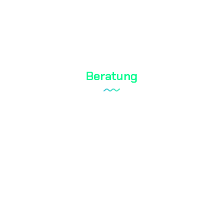
Kosmetische Tests
Wasseranalyse
Beratung
Laboraufbau
Qualitätsmanagementsystem
Interner Revisionsdienst
Dokumentation
RoHS
Der Blog