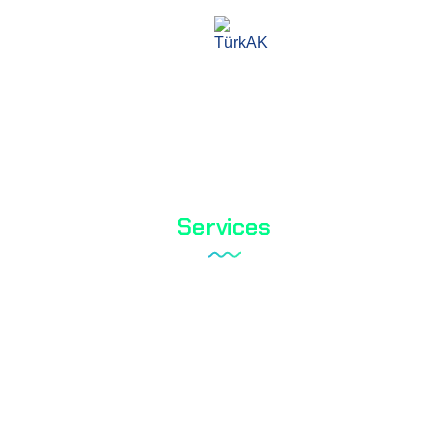
TS EN ISO / IEC 17025
Services
Tareks Produktanalysen
Schuhtest
Textilprüfung
Biozid-Test