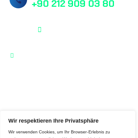
+90 212 909 03 80
info@masslab.com.tr
Şelale Plaza No:1 Daire:110 Esenyurt /
İstanbul / Türkei
MassLab © 2025, Alle Rechte vorbehalten.
Wir respektieren Ihre Privatsphäre
Wir verwenden Cookies, um Ihr Browser-Erlebnis zu