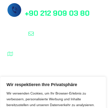
Rufen Sie uns jetzt an!
+90 212 909 03 80
info@masslab.com.tr
Şelale Plaza No:1 Daire:110 Esenyurt /
İstanbul / Türkei
MassLab © 2025, Alle Rechte vorbehalten.
Wir respektieren Ihre Privatsphäre
Wir verwenden Cookies, um Ihr Browser-Erlebnis zu
verbessern, personalisierte Werbung und Inhalte
bereitzustellen und unseren Datenverkehr zu analysieren.