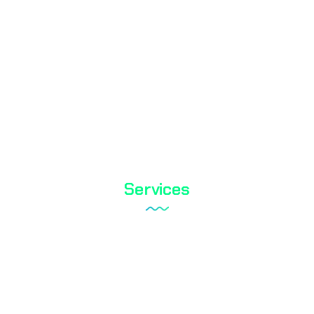
TS EN ISO / IEC 17025
Services
Tareks Produktanalysen
Schuhtest
Textilprüfung