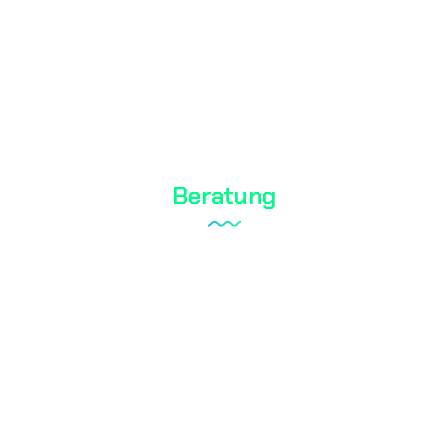
Biozid-Test
Kosmetische Tests
Wasseranalyse
Beratung
Laboraufbau
Qualitätsmanagementsystem
Interner Revisionsdienst
Dokumentation
RoHS