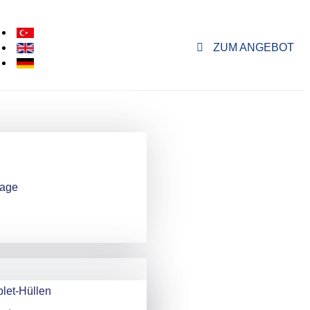
ZUM ANGEBOT
rage
n
let-Hüllen