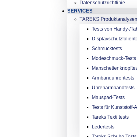
Datenschutzrichtlinie
SERVICES
TAREKS Produktanalyse
Tests von Handy-/Tab
Displayschutzfolient
Schmucktests
Modeschmuck-Tests
Manschettenknopftes
Armbanduhrentests
Uhrenarmbandtests
Mauspad-Tests
Tests für Kunststoff
Tareks Textiltests
Ledertests
Tareks Schuhe Tests