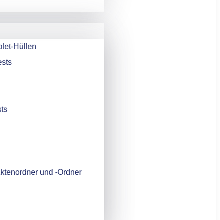
n
let-Hüllen
ests
ts
-Aktenordner und -Ordner