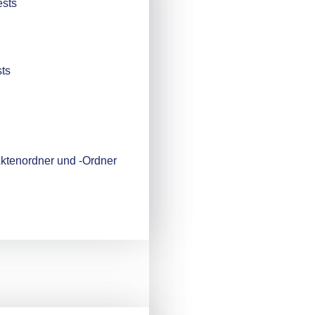
ests
ts
-Aktenordner und -Ordner