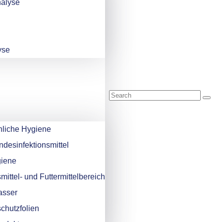
alyse
yse
hliche Hygiene
ndesinfektionsmittel
giene
mittel- und Futtermittelbereich
asser
schutzfolien