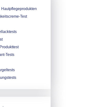
 Hautpflegeprodukten
keitscreme-Test
llacktests
st
Produkttest
nt-Tests
rgeltests
rungstests