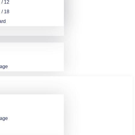
/ 12
/ 18
ard
rage
rage