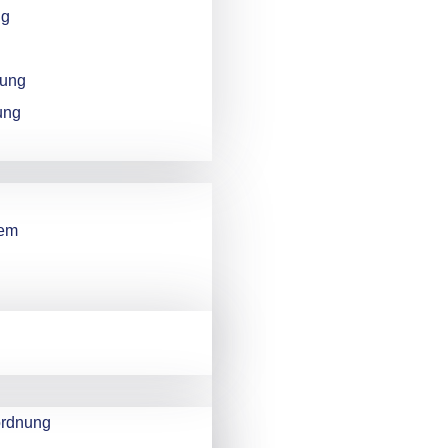
ng
mung
ung
tem
rdnung