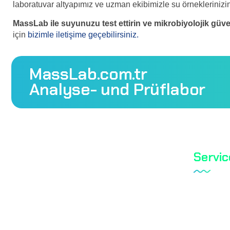
laboratuvar altyapımız ve uzman ekibimizle su örneklerinizin 
MassLab ile suyunuzu test ettirin ve mikrobiyolojik güven
için
bizimle iletişime geçebilirsiniz.
MassLab.com.tr
Analyse- und Prüflabor
Servic
Tareks P
Mass Laboratory and Consulting
Schuhte
Services Inc. ist eine Prüforganisation
mit TÜRKAK-Akkreditierung.