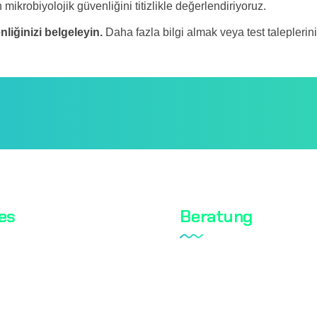
mikrobiyolojik güvenliğini titizlikle değerlendiriyoruz.
liğinizi belgeleyin.
Daha fazla bilgi almak veya test taleplerin
es
Beratung
roduktanalysen
Laboraufbau
st
Qualitätsmanagements