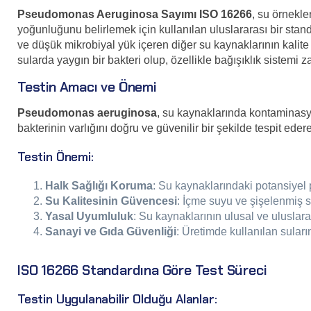
Pseudomonas Aeruginosa Sayımı ISO 16266
, su örnekl
yoğunluğunu belirlemek için kullanılan uluslararası bir stand
ve düşük mikrobiyal yük içeren diğer su kaynaklarının kalite 
sularda yaygın bir bakteri olup, özellikle bağışıklık sistemi zay
Testin Amacı ve Önemi
Pseudomonas aeruginosa
, su kaynaklarında kontaminasyo
bakterinin varlığını doğru ve güvenilir bir şekilde tespit eder
Testin Önemi:
Halk Sağlığı Koruma
: Su kaynaklarındaki potansiyel pa
Su Kalitesinin Güvencesi
: İçme suyu ve şişelenmiş s
Yasal Uyumluluk
: Su kaynaklarının ulusal ve uluslar
Sanayi ve Gıda Güvenliği
: Üretimde kullanılan sula
ISO 16266 Standardına Göre Test Süreci
Testin Uygulanabilir Olduğu Alanlar: