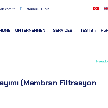
ab.com.tr
Istanbul / Türkei
HOME
UNTERNEHMEN
SERVICES
TESTS
Ro
ımı Membran
Home
Tests
Pseudom
yımı (Membran Filtrasyon