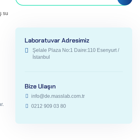
ş su
Laboratuvar Adresimiz
Şelale Plaza No:1 Daire:110 Esenyurt /
İstanbul
Bize Ulaşın
info@de.masslab.com.tr
r.
0212 909 03 80