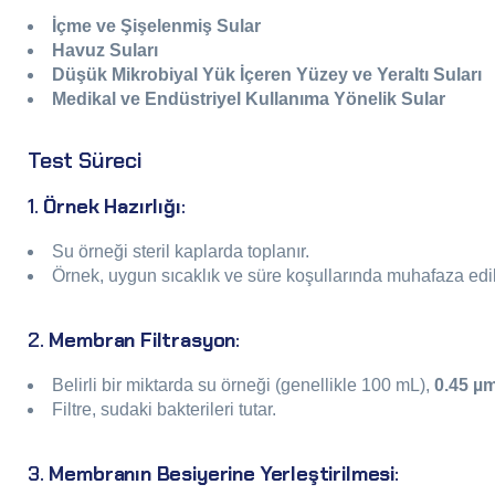
İçme ve Şişelenmiş Sular
Havuz Suları
Düşük Mikrobiyal Yük İçeren Yüzey ve Yeraltı Suları
Medikal ve Endüstriyel Kullanıma Yönelik Sular
Test Süreci
1.
Örnek Hazırlığı
:
Su örneği steril kaplarda toplanır.
Örnek, uygun sıcaklık ve süre koşullarında muhafaza edili
2.
Membran Filtrasyon
:
Belirli bir miktarda su örneği (genellikle 100 mL),
0.45 µ
Filtre, sudaki bakterileri tutar.
3.
Membranın Besiyerine Yerleştirilmesi
: