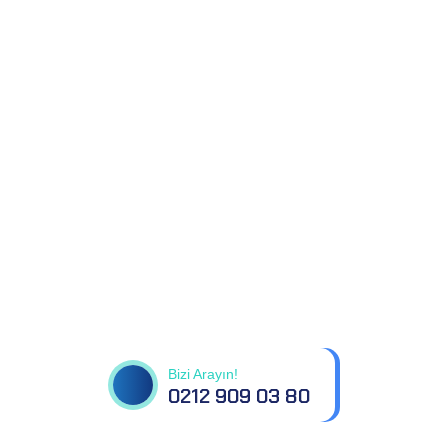
Tüm sorularınız için
bizimle iletişime geçin
Bizi Arayın!
0212 909 03 80