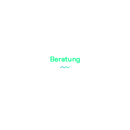
Biozid-Test
Kosmetische Tests
Wasseranalyse
Beratung
Laboraufbau
Qualitätsmanagementsystem
Interner Revisionsdienst
Dokumentation
RoHS