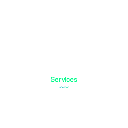
Prüforganisation mit TÜRKAK-Akkreditierung.
TS EN ISO / IEC 17025
Services
Tareks Produktanalysen
Schuhtest
Textilprüfung