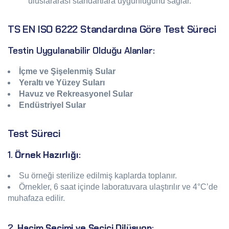
uluslararası standartlara uygunluğunu sağlar.
TS EN ISO 6222 Standardına Göre Test Süreci
Testin Uygulanabilir Olduğu Alanlar:
İçme ve Şişelenmiş Sular
Yeraltı ve Yüzey Suları
Havuz ve Rekreasyonel Sular
Endüstriyel Sular
Test Süreci
1.
Örnek Hazırlığı
:
Su örneği sterilize edilmiş kaplarda toplanır.
Örnekler, 6 saat içinde laboratuvara ulaştırılır ve 4°C’de
muhafaza edilir.
2.
Hacim Seçimi ve Seçici Dilüsyon
: