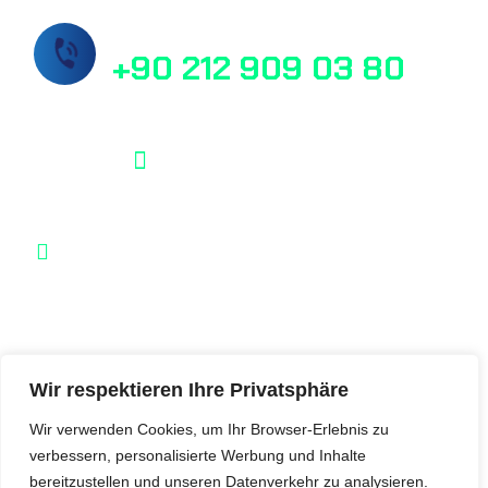
Rufen Sie uns jetzt an!
+90 212 909 03 80
info@masslab.com.tr
Şelale Plaza No:1 Daire:110 Esenyurt /
İstanbul / Türkei
MassLab © 2025, Alle Rechte vorbehalten.
Wir respektieren Ihre Privatsphäre
Wir verwenden Cookies, um Ihr Browser-Erlebnis zu
verbessern, personalisierte Werbung und Inhalte
bereitzustellen und unseren Datenverkehr zu analysieren.