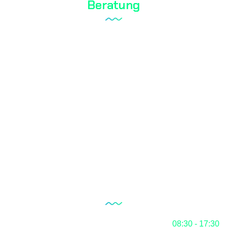
Beratung
Laboraufbau
Qualitätsmanagementsystem
Interner Revisionsdienst
Dokumentation
RoHS
Der Blog
Unsere Öffnungszeiten
Montag
08:30 - 17:30