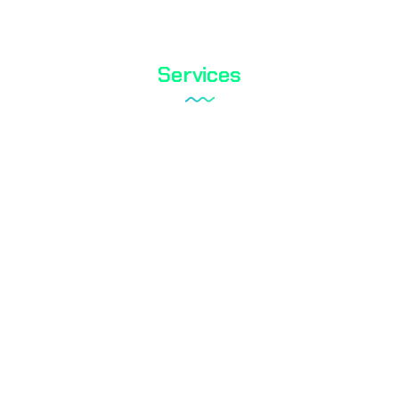
Services
Tareks Produktanalysen
Schuhtest
Textilprüfung
Biozid-Test
Kosmetische Tests
Wasseranalyse