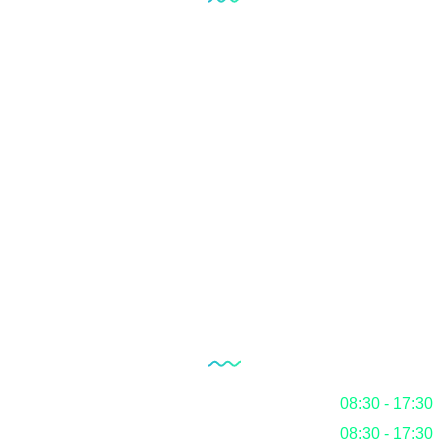
Laboraufbau
Qualitätsmanagementsystem
Interner Revisionsdienst
Dokumentation
RoHS
Der Blog
Unsere Öffnungszeiten
Montag
08:30 - 17:30
Dienstag
08:30 - 17:30