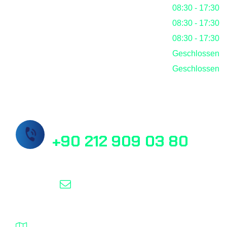
Mittwoch
08:30 - 17:30
Donnerstag
08:30 - 17:30
Freitag
08:30 - 17:30
Samstag
Geschlossen
Sonntag
Geschlossen
Rufen Sie uns jetzt an!
+90 212 909 03 80
info@masslab.com.tr
Şelale Plaza No:1 Daire:110 Esenyurt /