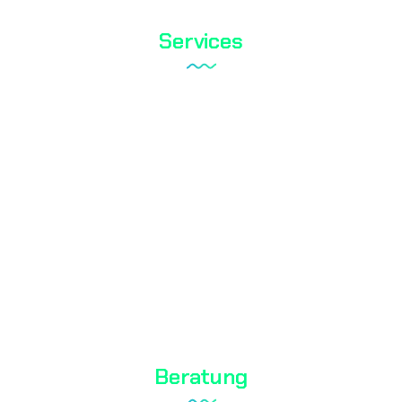
Services
Tareks Produktanalysen
Schuhtest
Textilprüfung
Biozid-Test
Kosmetische Tests
Wasseranalyse
Beratung