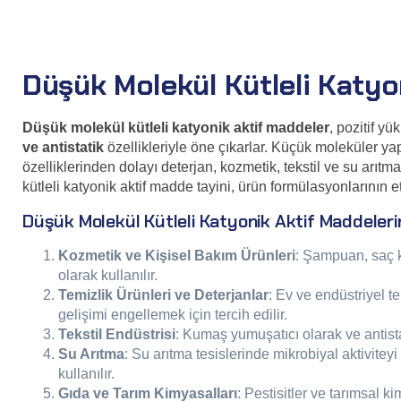
Tayini
Düşük Molekül Kütleli Katyo
Düşük molekül kütleli katyonik aktif maddeler
, pozitif y
ve antistatik
özellikleriyle öne çıkarlar. Küçük moleküler yapı
özelliklerinden dolayı deterjan, kozmetik, tekstil ve su arıtma
kütleli katyonik aktif madde tayini, ürün formülasyonlarının et
Düşük Molekül Kütleli Katyonik Aktif Maddelerin
Kozmetik ve Kişisel Bakım Ürünleri
: Şampuan, saç kr
olarak kullanılır.
Temizlik Ürünleri ve Deterjanlar
: Ev ve endüstriyel t
gelişimi engellemek için tercih edilir.
Tekstil Endüstrisi
: Kumaş yumuşatıcı olarak ve antistat
Su Arıtma
: Su arıtma tesislerinde mikrobiyal aktivitey
kullanılır.
Gıda ve Tarım Kimyasalları
: Pestisitler ve tarımsal k