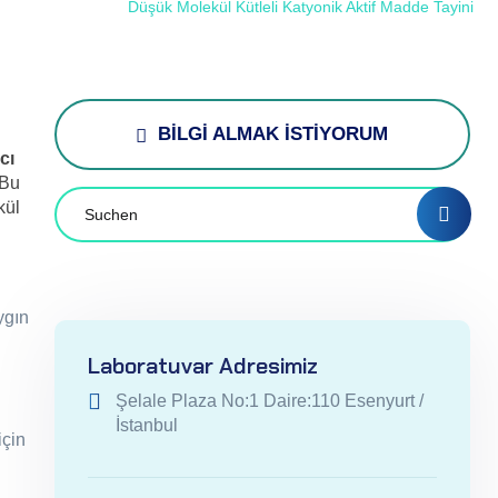
Home
Tests
Düşük Molekül Kütleli Katyonik Aktif Madde Tayini
BİLGİ ALMAK İSTİYORUM
cı
 Bu
kül
ygın
Laboratuvar Adresimiz
Şelale Plaza No:1 Daire:110 Esenyurt /
İstanbul
için