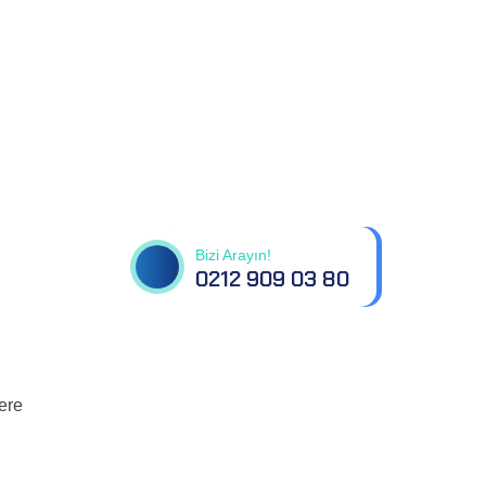
Tüm sorularınız için
bizimle iletişime geçin
Bizi Arayın!
0212 909 03 80
lere