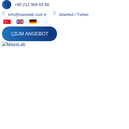
+90 212 909 03 80
info@masslab.com.tr
Istanbul / Türkei
ZUM ANGEBOT
Düşük Molekül Kütleli Katyoni