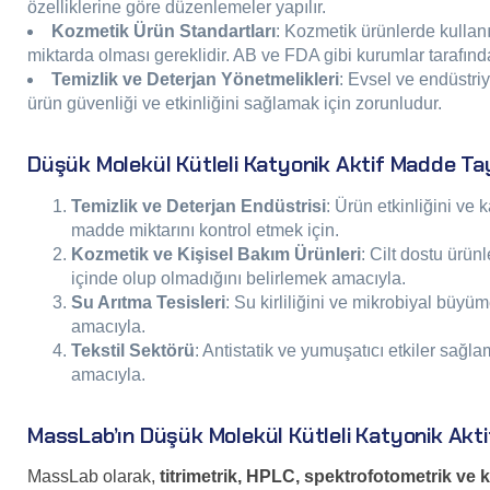
özelliklerine göre düzenlemeler yapılır.
Kozmetik Ürün Standartları
: Kozmetik ürünlerde kullanı
miktarda olması gereklidir. AB ve FDA gibi kurumlar tarafında
Temizlik ve Deterjan Yönetmelikleri
: Evsel ve endüstriy
ürün güvenliği ve etkinliğini sağlamak için zorunludur.
Düşük Molekül Kütleli Katyonik Aktif Madde Tayi
Temizlik ve Deterjan Endüstrisi
: Ürün etkinliğini ve
madde miktarını kontrol etmek için.
Kozmetik ve Kişisel Bakım Ürünleri
: Cilt dostu ürün
içinde olup olmadığını belirlemek amacıyla.
Su Arıtma Tesisleri
: Su kirliliğini ve mikrobiyal büyü
amacıyla.
Tekstil Sektörü
: Antistatik ve yumuşatıcı etkiler sağl
amacıyla.
MassLab’ın Düşük Molekül Kütleli Katyonik Akti
MassLab olarak,
titrimetrik, HPLC, spektrofotometrik ve k