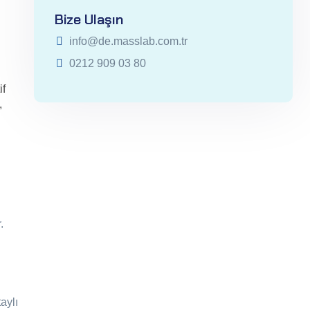
Bize Ulaşın
info@de.masslab.com.tr
0212 909 03 80
if
,
.
aylı