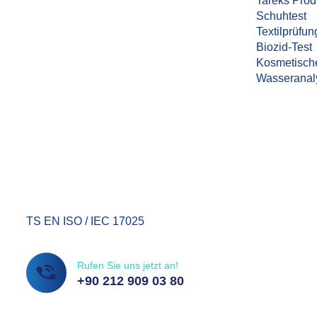
Tareks Prod
Schuhtest
Mass Laboratory and Consulting
Textilprüfun
Services Inc. ist eine Prüforganisation mit
Biozid-Test
TÜRKAK-Akkreditierung.
Kosmetisch
Wasseranal
TS EN ISO / IEC 17025
Rufen Sie uns jetzt an!
+90 212 909 03 80