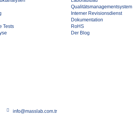
uktanalysen
Laboraufbau
Qualitätsmanagementsystem
g
Interner Revisionsdienst
Dokumentation
e Tests
RoHS
yse
Der Blog
info@masslab.com.tr