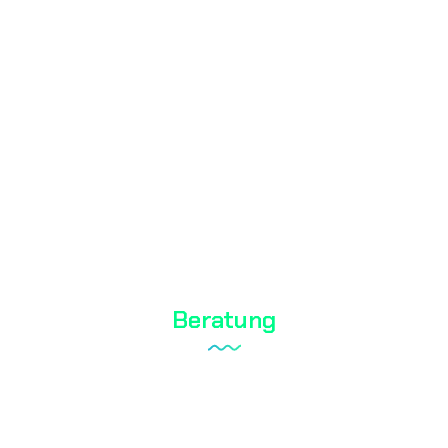
Tareks Produktanalysen
Schuhtest
Textilprüfung
Biozid-Test
Kosmetische Tests
Wasseranalyse
Beratung
Laboraufbau
Qualitätsmanagementsystem