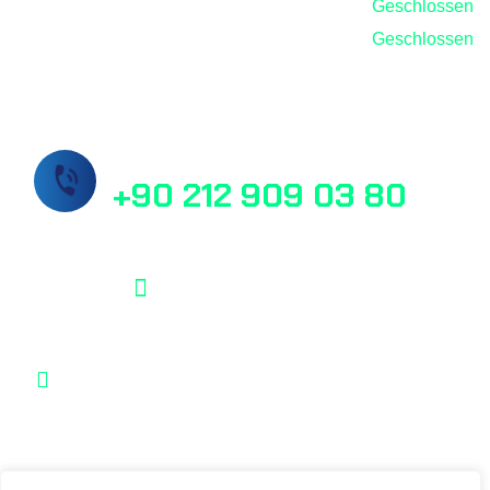
Samstag
Geschlossen
Sonntag
Geschlossen
Rufen Sie uns jetzt an!
+90 212 909 03 80
info@masslab.com.tr
Şelale Plaza No:1 Daire:110 Esenyurt /
İstanbul / Türkei
MassLab © 2025, Alle Rechte vorbehalten.