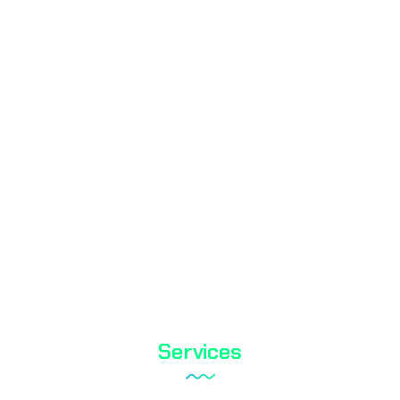
Mass Laboratory and Consulting Services Inc. ist eine
Prüforganisation mit TÜRKAK-Akkreditierung.
TS EN ISO / IEC 17025
Services